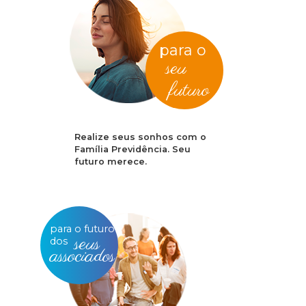
para o
seu
futuro
Realize seus sonhos com o
Família Previdência. Seu
futuro merece.
para o futuro
seus
dos
associados