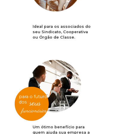
Ideal para os associados do
seu Sindicato, Cooperativa
ou Órgão de Classe.
para o futuro
seus
dos
funcionários
Um ótimo benefício para
quem ajuda sua empresa a