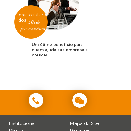
para o futuro
seus
dos
funcionários
Um ótimo benefício para
quem ajuda sua empresa a
crescer.
Institucional
Mapa do Site
Planos
Participe