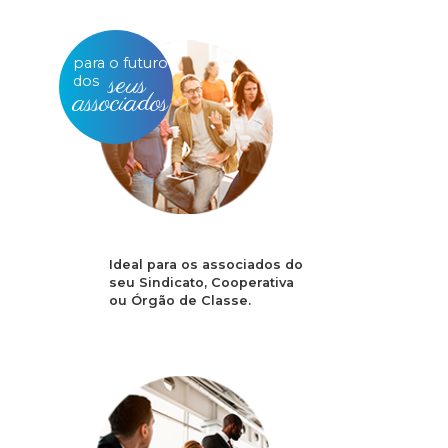
para o futuro
seus
dos
associados
Ideal para os associados do
seu Sindicato, Cooperativa
ou Órgão de Classe.