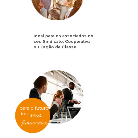
Ideal para os associados do
seu Sindicato, Cooperativa
ou Órgão de Classe.
para o futuro
seus
dos
funcionários