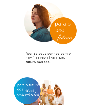
para o
seu
futuro
Realize seus sonhos com o
Família Previdência. Seu
futuro merece.
para o futuro
seus
dos
associados