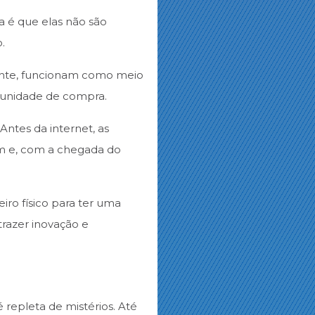
a é que elas não são
.
ente, funcionam como meio
o unidade de compra.
ntes da internet, as
uém e, com a chegada do
iro físico para ter uma
razer inovação e
 é repleta de mistérios. Até