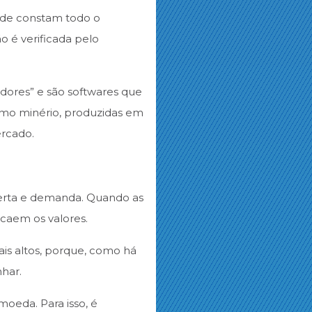
nde constam todo o
o é verificada pelo
radores” e são softwares que
mo minério, produzidas em
ercado.
ferta e demanda. Quando as
caem os valores.
ais altos, porque, como há
har.
oeda. Para isso, é