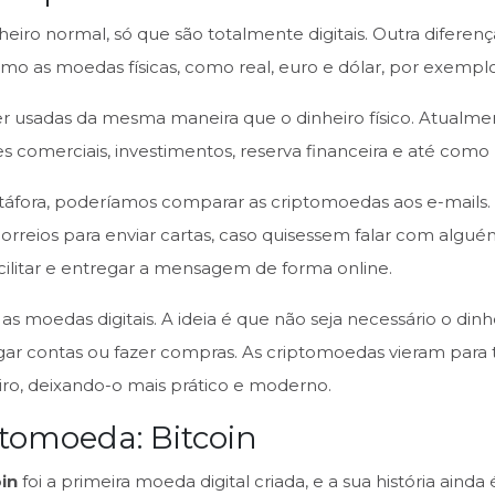
iro normal, só que são totalmente digitais. Outra diferenç
mo as moedas físicas, como real, euro e dólar, por exemplo
 usadas da mesma maneira que o dinheiro físico. Atualm
es comerciais, investimentos, reserva financeira e até com
fora, poderíamos comparar as criptomoedas aos e-mails. A
correios para enviar cartas, caso quisessem falar com alg
facilitar e entregar a mensagem de forma online.
s moedas digitais. A ideia é que não seja necessário o dinhe
ar contas ou fazer compras. As criptomoedas vieram para t
iro, deixando-o mais prático e moderno.
ptomoeda: Bitcoin
oin
foi a primeira moeda digital criada, e a sua história ainda