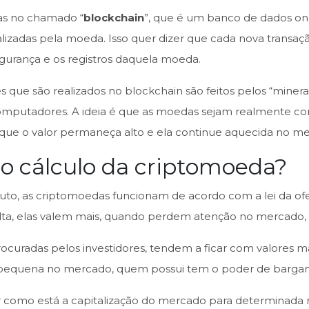
das no chamado “
blockchain
”, que é um banco de dados o
alizadas pela moeda. Isso quer dizer que cada nova transaçã
egurança e os registros daquela moeda.
ões que são realizados no blockchain são feitos pelos “mine
mputadores. A ideia é que as moedas sejam realmente co
que o valor permaneça alto e ela continue aquecida no m
 o cálculo da criptomoeda?
to, as criptomoedas funcionam de acordo com a lei da o
lta, elas valem mais, quando perdem atenção no mercado, 
rocuradas pelos investidores, tendem a ficar com valores m
 pequena no mercado, quem possui tem o poder de bargan
r como está a capitalização do mercado para determinada m