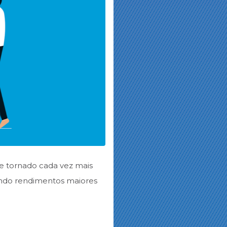
se tornado cada vez mais
cando rendimentos maiores