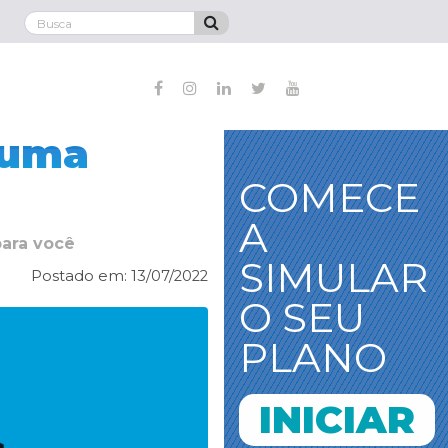
 uma
COMECE
A
para você
SIMULAR
Postado em: 13/07/2022
O SEU
PLANO
INICIAR