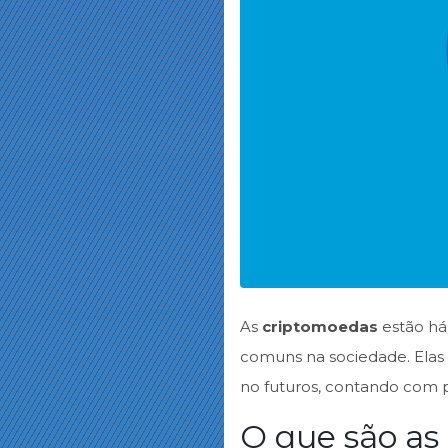
As
criptomoedas
estão há
comuns na sociedade. Elas 
no futuros, contando com p
O que são as