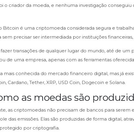
i o criador da moeda, e nenhuma investigação conseguiu d
 o Bitcoin é uma criptomoeda considerada segura e trabalh
da sem precisar ser intermediada por instituições financeira
el fazer transações de qualquer lugar do mundo, até de um p
u de uma empresa, apenas com as ferramentas oferecidas
a mais conhecida do mercado financeiro digital, mas já exis
n, Cardano, Tether, XRP, USD Coin, Dogecoin e Solana.
omo as moedas são produzi
nte, as criptomoedas não precisam de bancos para serem
ole das emissões. Elas são produzidas de forma digital, at
protegido por criptografia.