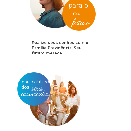
para o
seu
futuro
Realize seus sonhos com o
Família Previdência. Seu
futuro merece.
para o futuro
seus
dos
associados