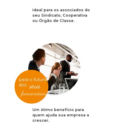
Ideal para os associados do
seu Sindicato, Cooperativa
ou Órgão de Classe.
para o futuro
seus
dos
funcionários
Um ótimo benefício para
quem ajuda sua empresa a
crescer.