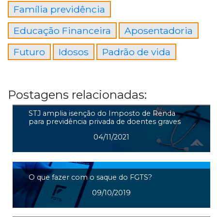
Família previdência
Educação Financeira
Aposentadoria
Futuro
Idosos
Padrão de vida
Postagens relacionadas:
STJ amplia isenção do Imposto de Renda
para previdência privada de doentes graves
04/11/2021
O que fazer com o saque do FGTS?
09/10/2019