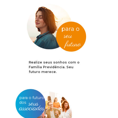
para o
seu
futuro
Realize seus sonhos com o
Família Previdência. Seu
futuro merece.
para o futuro
seus
dos
associados