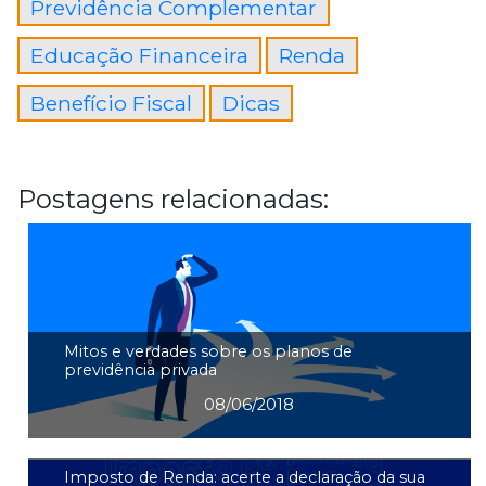
Previdência Complementar
Educação Financeira
Renda
Benefício Fiscal
Dicas
Postagens relacionadas:
Mitos e verdades sobre os planos de
previdência privada
08/06/2018
Imposto de Renda: acerte a declaração da sua