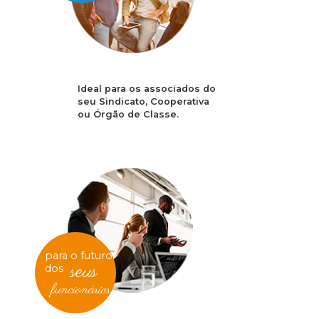
Ideal para os associados do
seu Sindicato, Cooperativa
ou Órgão de Classe.
para o futuro
seus
dos
funcionários