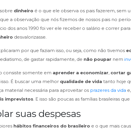
 sobre
dinheiro
é o que ele observa os pais fazerem, sem 
ue a observação que nós fizemos de nossos pais no períod
cio dos anos 1990 foi ver ele receber o salário e correr p
nheiro
desvalorizasse.
licaram por que faziam isso, ou seja, como não tivemos
e
mediatismo, de gastar rapidamente, de
não poupar
nem
inv
o consiste somente em
aprender a economizar
,
cortar g
e isso. É buscar uma melhor
qualidade de vida
tanto hoje 
 material necessária para aproveitar os
prazeres da vida
e
is imprevistos
. E isso são poucas as famílias brasileiras qu
olar suas despesas
 piores
hábitos financeiros do brasileiro
e o que mais cau