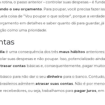
rotina, o passo anterior – controlar suas despesas – é fun
fundo o seu orçamento
. Para poupar, você precisa fazer is
uela coisa de ”Vou poupar o que sobrar”, porque a verdade
rçamento em detalhes e saber quanto dá para guardar, já 
ação como uma prioridade.
ntas
dia
é uma consequência dos três
maus hábitos
anteriores
olar suas despesas e não poupar. Isso, potencializado ain
trasar contas
básicas e, consequentemente, pagar muitos 
básico para não dar o seu
dinheiro
para o banco. Contudo,
brasileiros admitem
atrasar suas contas
. Não é por meno
e recebedores, ou seja, trabalhamos para
pagar juros
, em