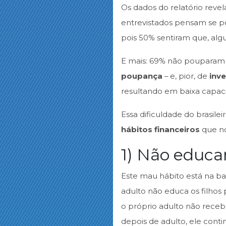
Os dados do relatório rev
entrevistados pensam se po
pois 50% sentiram que, alg
E mais: 69% não poupara
poupança
– e, pior, de
inve
resultando em baixa capa
Essa dificuldade do brasil
hábitos financeiros
que n
1) Não educa
Este mau hábito está na ba
adulto não educa os filhos
o próprio adulto não rec
depois de adulto, ele cont