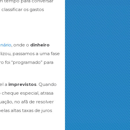
 um tempo para conversar
lassificar os gastos
onário
, onde o
dinheiro
ilizou, passamos a uma fase
ro foi “programado” para
vel a
imprevistos
. Quando
 cheque especial, atrasa
uação, no afã de resolver
las altas taxas de juros