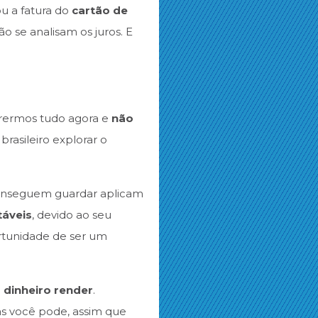
 a fatura do
cartão de
o se analisam os juros. E
uerermos tudo agora e
não
rasileiro explorar o
conseguem guardar aplicam
táveis
, devido ao seu
rtunidade de ser um
o dinheiro render
.
as você pode, assim que