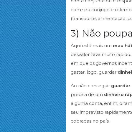
conta conjunta ou é respon
com seu cônjuge e relembra
(transporte, alimentação, co
3) Não poupa
Aqui está mais um
mau hábi
desvalorizava muito rápido
em que os governos incenti
gastar, logo, guardar
dinhe
Ao não conseguir
guardar 
precisa de um
dinheiro rá
alguma conta, enfim, o famo
seu imprevisto rapidamente,
cobradas no país.