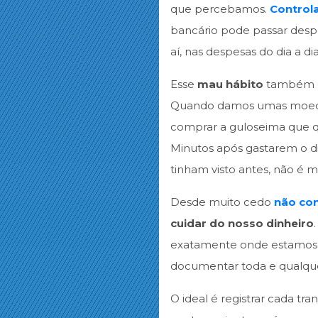
que percebamos.
Control
bancário pode passar desp
aí, nas despesas do dia a di
Esse
mau hábito
também e
Quando damos umas moedas 
comprar a guloseima que q
Minutos após gastarem o di
tinham visto antes, não é
Desde muito cedo
não co
cuidar do nosso
dinheiro
exatamente onde estamos ga
documentar toda e qualquer
O ideal é registrar cada t