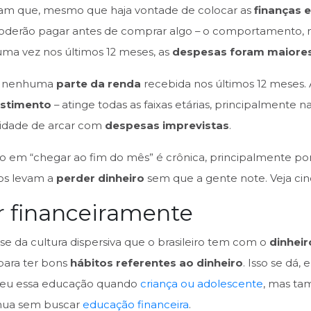
elam que, mesmo que haja vontade de colocar as
finanças 
derão pagar antes de comprar algo – o comportamento, na 
uma vez nos últimos 12 meses, as
despesas foram maiores
m nenhuma
parte da renda
recebida nos últimos 12 meses. 
stimento
– atinge todas as faixas etárias, principalmente na
cidade de arcar com
despesas imprevistas
.
eiro em “chegar ao fim do mês” é crônica, principalmente 
os levam a
perder dinheiro
sem que a gente note. Veja cin
r financeiramente
se da cultura dispersiva que o brasileiro tem com o
dinheir
 para ter bons
hábitos referentes ao dinheiro
. Isso se dá
ebeu essa educação quando
criança ou adolescente
, mas t
inua sem buscar
educação financeira
.