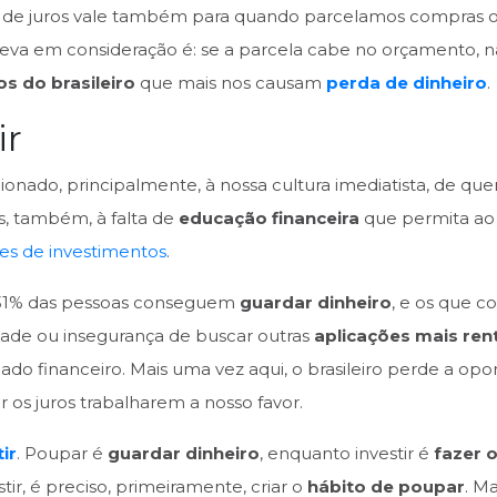
s de juros vale também para quando parcelamos compras ou
o leva em consideração é: se a parcela cabe no orçamento, nã
s do brasileiro
que mais nos causam
perda de dinheiro
.
ir
cionado, principalmente, à nossa cultura imediatista, de q
s, também, à falta de
educação financeira
que permita ao b
des de investimentos
.
 31% das pessoas conseguem
guardar dinheiro
, e os que 
de ou insegurança de buscar outras
aplicações mais ren
 financeiro. Mais uma vez aqui, o brasileiro perde a opo
r os juros trabalharem a nosso favor.
ir
. Poupar é
guardar dinheiro
, enquanto investir é
fazer 
ir, é preciso, primeiramente, criar o
hábito de poupar
. M