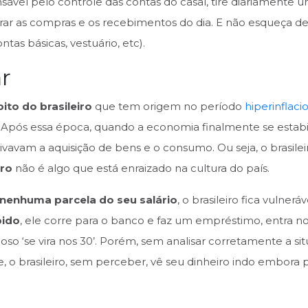
sável pelo controle das contas do casal, tire diariamente
r as compras e os recebimentos do dia. E não esqueça de c
ntas básicas, vestuário, etc).
r
to do brasileiro
que tem origem no período
hiperinflaci
. Após essa época, quando a economia finalmente se estab
vavam a aquisição de bens e o consumo. Ou seja, o brasilei
iro
não é algo que está enraizado na cultura do país.
nenhuma parcela do seu salário
, o brasileiro fica vulnerá
pido
, ele corre para o banco e faz um empréstimo, entra no
so ‘se vira nos 30’. Porém, sem analisar corretamente a sit
 o brasileiro, sem perceber, vê seu dinheiro indo embora pe