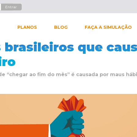
L
PLANOS
BLOG
FAÇA A SIMULAÇÃO
s brasileiros que ca
iro
 de “chegar ao fim do mês” é causada por maus hábit