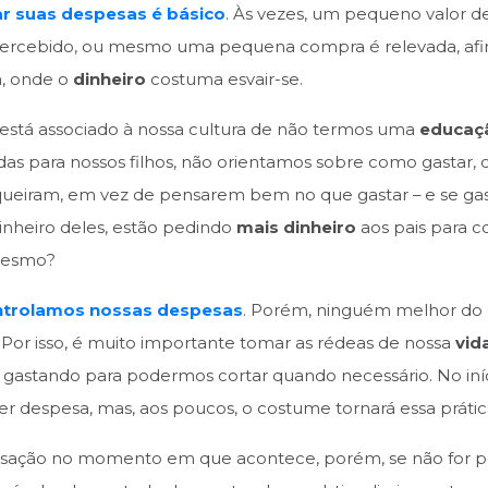
ar suas despesas é básico
. Às vezes, um pequeno valor d
ercebido, ou mesmo uma pequena compra é relevada, afina
a, onde o
dinheiro
costuma esvair-se.
stá associado à nossa cultura de não termos uma
educaçã
para nossos filhos, não orientamos sobre como gastar, d
ueiram, em vez de pensarem bem no que gastar – e se gas
nheiro deles, estão pedindo
mais dinheiro
aos pais para c
 mesmo?
ntrolamos nossas despesas
. Porém, ninguém melhor do
. Por isso, é muito importante tomar as rédeas de nossa
vid
stando para podermos cortar quando necessário. No início,
 despesa, mas, aos poucos, o costume tornará essa prática 
ransação no momento em que acontece, porém, se não for p