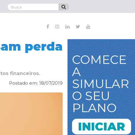
usam perda
COMECE
A
os financeiros.
SIMULAR
Postado em: 18/07/2019
O SEU
PLANO
INICIAR