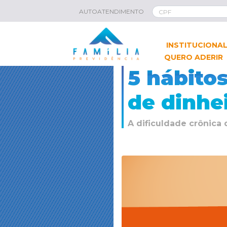
AUTOATENDIMENTO
INSTITUCIONA
QUERO ADERIR
5 hábito
de dinhe
A dificuldade crônica