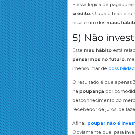
E essa lógica de pagadore
crédito
. O que o brasileir
esse é um dos
maus hábito
5) Não invest
Esse
mau hábito
está rela
pensarmos no futuro
, ma
imenso mar de
possibilida
O resultado é que apenas
na
poupança
por comodida
desconhecimento do mercado
recebedor de juros, de faze
Afinal,
poupar não é invest
Obviamente que, para invest