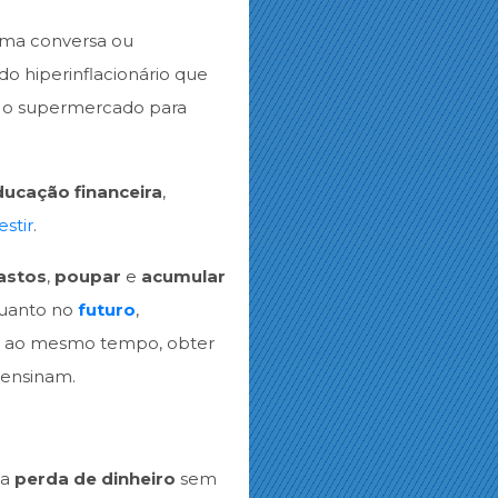
uma conversa ou
o hiperinflacionário que
ara o supermercado para
ducação financeira
,
estir
.
astos
,
poupar
e
acumular
quanto no
futuro
,
, ao mesmo tempo, obter
e ensinam.
sa
perda de dinheiro
sem