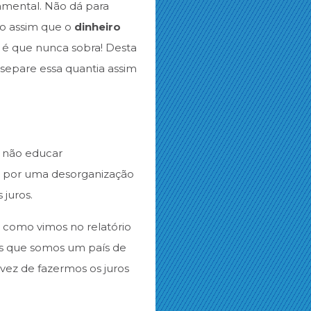
damental. Não dá para
so assim que o
dinheiro
 é que nunca sobra! Desta
separe essa quantia assim
: não educar
da por uma desorganização
juros.
 como vimos no relatório
s que somos um país de
 vez de fazermos os juros