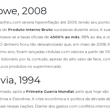
bwe, 2008
freu com severa hiperinflação até 2009, tendo seu pont
s do
Produto Interno Bruto
sucessivas durante anos. A su
zava-se a taxas oficiais de
4500% ao mês
, 98% ao dia, e 
O dinheiro ficou tão desvalorizado que, em maio de 2008, f
mo ano, foram lançadas cédulas com valores a partir de 10
 bilionário por lá, contudo, apesar do alto valor de face, c
ucos produtos no supermercado.
via, 1994
ormado, após a
Primeira Guerra Mundial
, pelo que hoje são 
via e Eslovênia. A crise econômica e política da década 
aís nessas nações. Diante dos gastos com conflitos interno