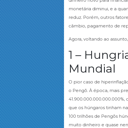
dinheiro novo para financi
monetária diminui, e a qu
reduz. Porém, outros fato
câmbio, pagamento de repa
Agora, voltando ao assunto, 
1 – Hungri
Mundial
O pior caso de hiperinflaç
o Pengõ. À época, mais pre
41.900.000.000.000.000%,
que os húngaros tinham na 
100 trilhões de Pengõs hún
muito dinheiro e quase n