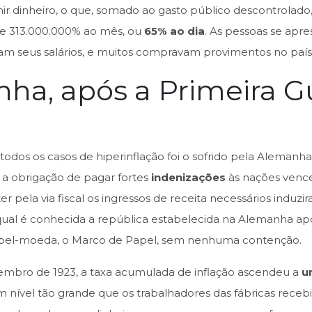
 dinheiro, o que, somado ao gasto público descontrolado,
de 313.000.000% ao mês, ou
65% ao dia
. As pessoas se apre
am seus salários, e muitos compravam provimentos no país v
nha, após a Primeira G
todos os casos de hiperinflação foi o sofrido pela Alemanh
 a obrigação de pagar fortes
indenizações
às nações vence
r pela via fiscal os ingressos de receita necessários indu
 qual é conhecida a república estabelecida na Alemanha apó
papel-moeda, o Marco de Papel, sem nenhuma contenção.
zembro de 1923, a taxa acumulada de inflação ascendeu a
u
m nível tão grande que os trabalhadores das fábricas recebi