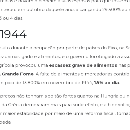
m malas e davam o dinheiro a suas esposas para que fosse
nteceu em outubro daquele ano, alcançando 29.500% ao 
 ou 4 dias.
 1944
ito durante a ocupação por parte de países do Eixo, na S
-primas, gado e alimentos, e o governo foi obrigado a ass
grícola provocou uma
escassez grave de alimentos
nas p
A Grande Fome
. A falta de alimentos e mercadorias contri
 um pico de 13.800% em novembro de 1944,
18% ao dia
.
preços não tenham sido tão fortes quanto na Hungria ou 
o da Grécia demoraram mais para surtir efeito, e a hiperinf
uir maior estabilidade por meio de uma reforma fiscal, tom
oeda.