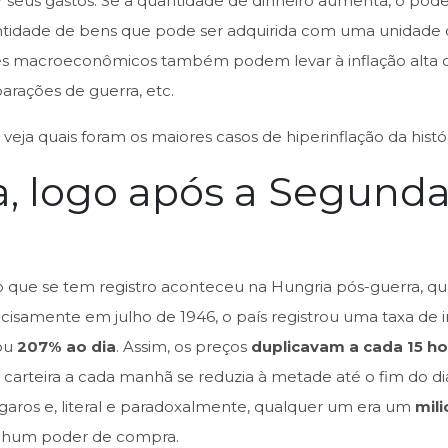
ar seus gastos. Se a quantidade de dinheiro aumenta, o po
antidade de bens que pode ser adquirida com uma unidade
res macroeconômicos também podem levar à inflação alta o
rações de guerra, etc.
veja quais foram os maiores casos de hiperinflação da histór
a, logo após a Segund
ão que se tem registro aconteceu na Hungria pós-guerra, q
cisamente em julho de 1946, o país registrou uma taxa de 
 ou
207% ao dia
. Assim, os preços
duplicavam a cada 15 ho
carteira a cada manhã se reduzia à metade até o fim do dia
garos e, literal e paradoxalmente, qualquer um era um
mili
enhum poder de compra.