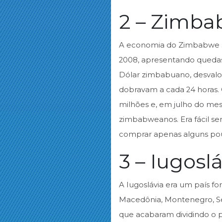
2 – Zimba
A economia do Zimbabwe so
2008, apresentando queda
Dólar zimbabuano, desvalori
dobravam a cada 24 horas. 
milhões e, em julho do mes
zimbabweanos. Era fácil ser
comprar apenas alguns po
3 – Iugoslá
A Iugoslávia era um país f
Macedônia, Montenegro, Sér
que acabaram dividindo o p