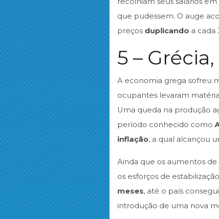
recolhiam seus salários e
que pudessem. O auge aco
preços
duplicando
a cada 3
5 – Grécia,
A economia grega sofreu mu
ocupantes levaram matérias
Uma queda na produção a
período conhecido como
inflação
, a qual alcançou
Ainda que os aumentos de 
os esforços de estabilizaçã
meses
, até o país conseg
introdução de uma nova m