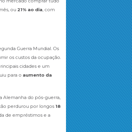
m no mercado comprar tudo
mês, ou
21% ao dia
, com
egunda Guerra Mundial. Os
umir os custos da ocupação.
rincipais cidades e um
buiu para o
aumento da
na Alemanha do pós-guerra,
lação perdurou por longos
18
ada de empréstimos e a