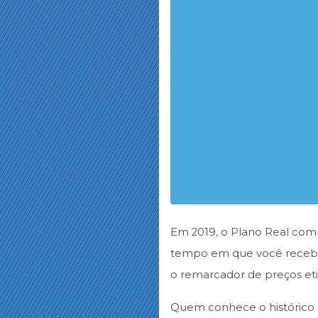
Em 2019, o Plano Real co
tempo em que você recebia
o remarcador de preços et
Quem conhece o histórico d