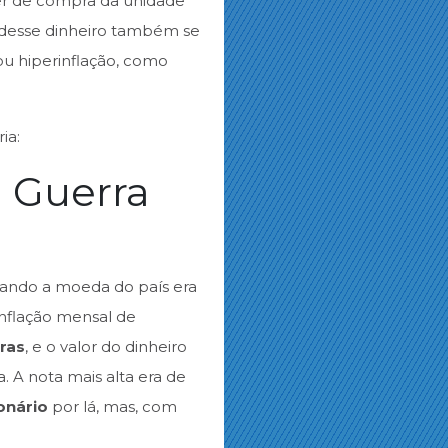
der de compra da unidade
 desse dinheiro também se
u hiperinflação, como
ia:
a Guerra
uando a moeda do país era
inflação mensal de
ras
, e o valor do dinheiro
. A nota mais alta era de
onário
por lá, mas, com