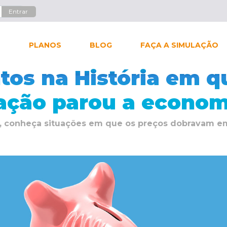
L
PLANOS
BLOG
FAÇA A SIMULAÇÃO
os na História em q
lação parou a econom
il, conheça situações em que os preços dobravam 