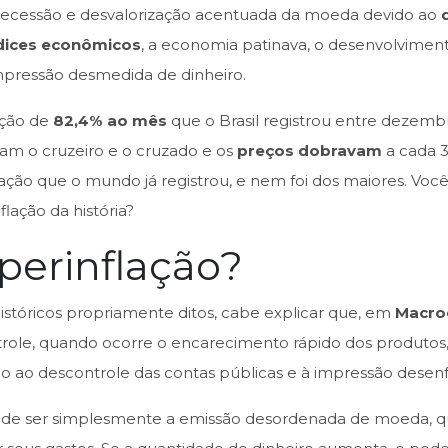
e recessão e desvalorização acentuada da moeda devido ao
dices econômicos
, a economia patinava, o desenvolvimen
impressão desmedida de dinheiro.
lação de
82,4% ao mês
que o Brasil registrou entre dezem
am o cruzeiro e o cruzado e os
preços dobravam
a cada 3
lação que o mundo já registrou, e nem foi dos maiores. Você
flação da história?
perinflação?
históricos propriamente ditos, cabe explicar que, em
Macro
ntrole, quando ocorre o encarecimento rápido dos produtos,
 ao descontrole das contas públicas e à impressão desen
pode ser simplesmente a emissão desordenada de moeda, 