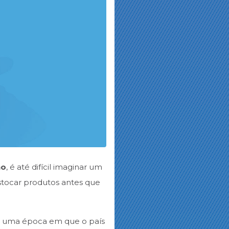
no
, é até difícil imaginar um
stocar produtos antes que
ro, uma época em que o país