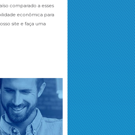
raíso comparado a esses
abilidade econômica para
osso site e faça uma