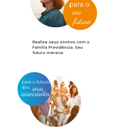
para o
seu
futuro
Realize seus sonhos com o
Família Previdência. Seu
futuro merece.
para o futuro
seus
dos
associados