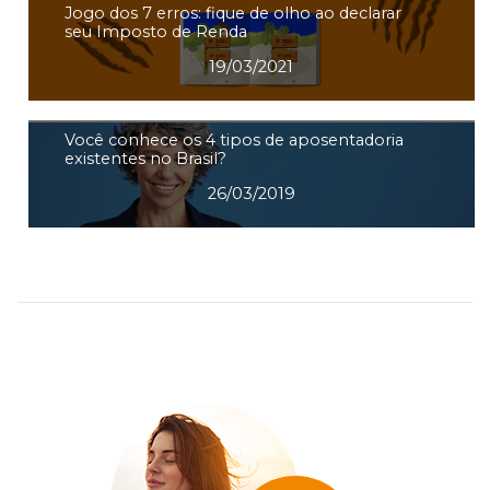
Jogo dos 7 erros: fique de olho ao declarar
seu Imposto de Renda
19/03/2021
Você conhece os 4 tipos de aposentadoria
existentes no Brasil?
26/03/2019