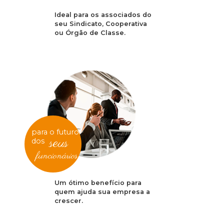
Ideal para os associados do
seu Sindicato, Cooperativa
ou Órgão de Classe.
para o futuro
seus
dos
funcionários
Um ótimo benefício para
quem ajuda sua empresa a
crescer.