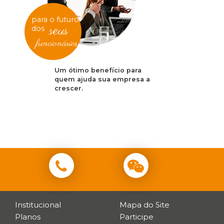
para o futuro
seus
dos
funcionários
Um ótimo benefício para
quem ajuda sua empresa a
crescer.
Institucional
Mapa do Site
Planos
Participe