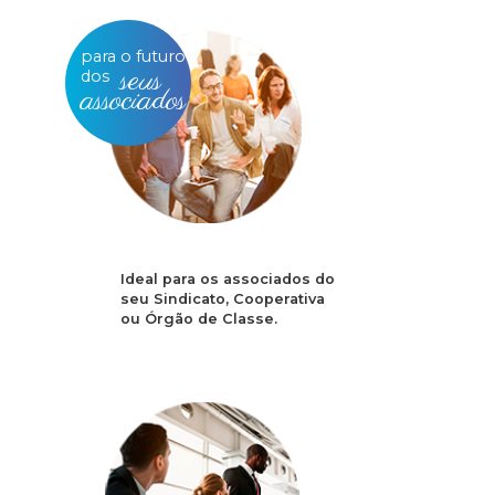
para o futuro
seus
dos
associados
Ideal para os associados do
seu Sindicato, Cooperativa
ou Órgão de Classe.