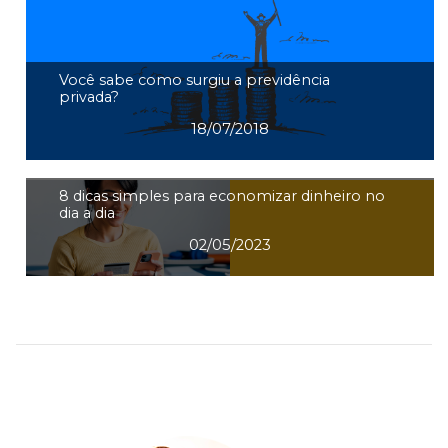
Você sabe como surgiu a previdência
privada?
18/07/2018
8 dicas simples para economizar dinheiro no
dia a dia
02/05/2023