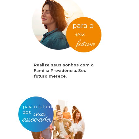
para o
seu
futuro
Realize seus sonhos com o
Família Previdência. Seu
futuro merece.
para o futuro
seus
dos
associados