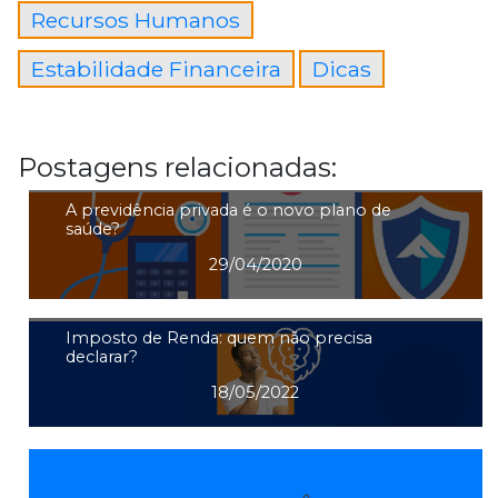
Recursos Humanos
Estabilidade Financeira
Dicas
Postagens relacionadas:
A previdência privada é o novo plano de
saúde?
29/04/2020
Imposto de Renda: quem não precisa
declarar?
18/05/2022