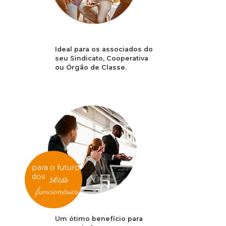
Ideal para os associados do
seu Sindicato, Cooperativa
ou Órgão de Classe.
para o futuro
seus
dos
funcionários
Um ótimo benefício para