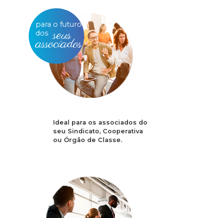
para o futuro
seus
dos
associados
Ideal para os associados do
seu Sindicato, Cooperativa
ou Órgão de Classe.