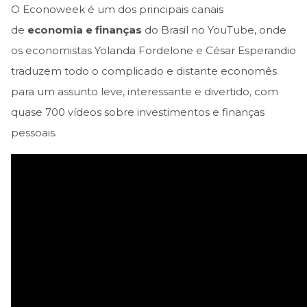
O Econoweek é um dos principais canais
de
economia e finanças
do Brasil no YouTube, onde
os economistas Yolanda Fordelone e César Esperandio
traduzem todo o complicado e distante economês
para um assunto leve, interessante e divertido, com
quase 700 vídeos sobre investimentos e finanças
pessoais.