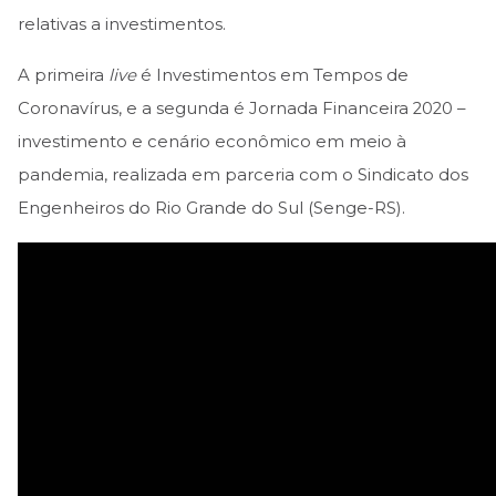
relativas a investimentos.
A primeira
live
é Investimentos em Tempos de
Coronavírus, e a segunda é Jornada Financeira 2020 –
investimento e cenário econômico em meio à
pandemia, realizada em parceria com o Sindicato dos
Engenheiros do Rio Grande do Sul (Senge-RS).