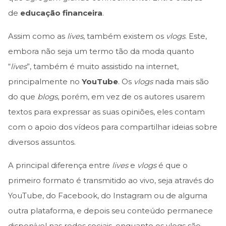
de
educação financeira
.
Assim como as
lives
, também existem os
vlogs
. Este,
embora não seja um termo tão da moda quanto
“
lives
”, também é muito assistido na internet,
principalmente no
YouTube
. Os
vlogs
nada mais são
do que
blogs
, porém, em vez de os autores usarem
textos para expressar as suas opiniões, eles contam
com o apoio dos vídeos para compartilhar ideias sobre
diversos assuntos.
A principal diferença entre
lives
e
vlogs
é que o
primeiro formato é transmitido ao vivo, seja através do
YouTube, do Facebook, do Instagram ou de alguma
outra plataforma, e depois seu conteúdo permanece
disponível nas redes sociais, enquanto os vlogs são