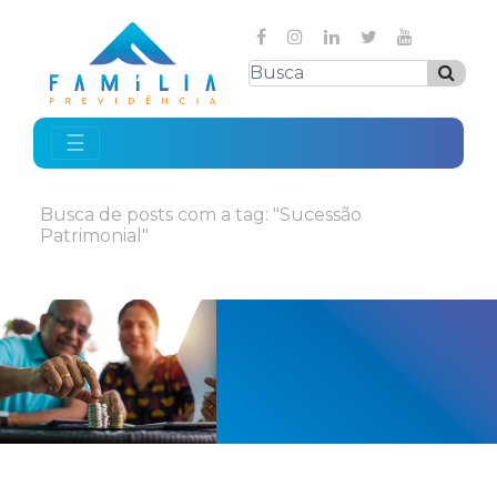
☰
Busca de posts com a tag: "Sucessão
Patrimonial"