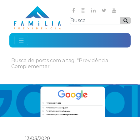
☰
Busca de posts com a tag: "Previdência
Complementar"
13/03/2020