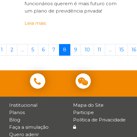
funcionários querem é mais futuro com
um plano de previdência privada!
Leia mais
1
2
...
5
6
7
8
9
10
11
...
15
16
Institucional
Mapa do Site
Planos
Participe
Blog
Política de Privacidade
Faça a simulação
Quero aderir