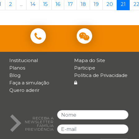
1
2
...
14
15
16
17
18
19
20
21
2
Institucional
Mapa do Site
Planos
Participe
Blog
Política de Privacidade
Faça a simulação
Quero aderir
RECEBA A
NEWSLETTER
FAMÍLIA
PREVIDÊNCIA