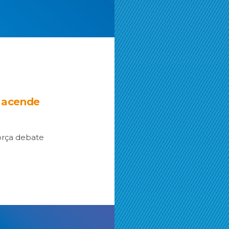
e acende
orça debate