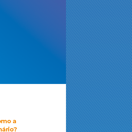
como a
ário?