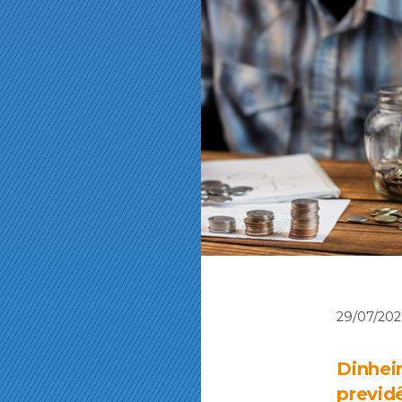
29/07/20
Dinhei
previd