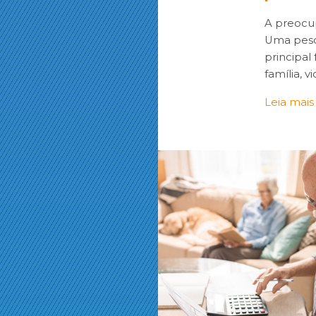
A preocup
Uma pesqu
principa
família, v
Leia mais