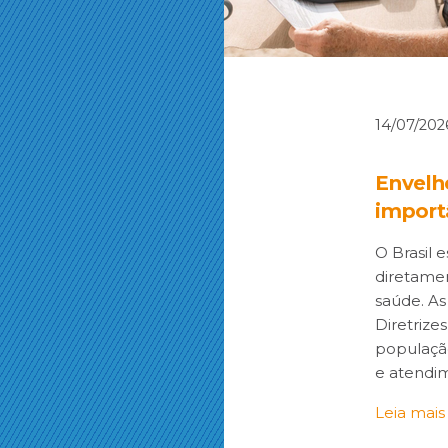
14/07/202
Envelh
import
O Brasil
diretamen
saúde. As
Diretriz
população
e atendi
Leia mais