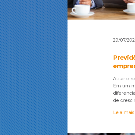
29/07/20
Previd
empres
Atrair e r
Em um me
diferenci
de cresci
Leia mais