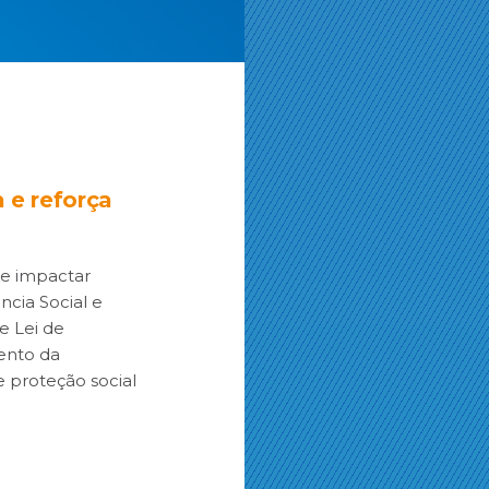
 e reforça
ve impactar
ncia Social e
e Lei de
ento da
e proteção social