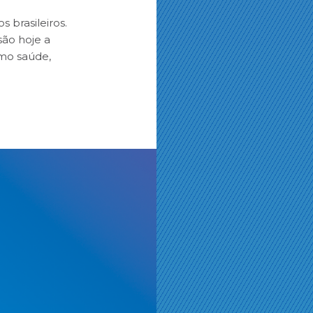
 brasileiros.
são hoje a
mo saúde,