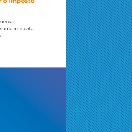
r o Imposto
imônio,
nsumo imediato,
o.