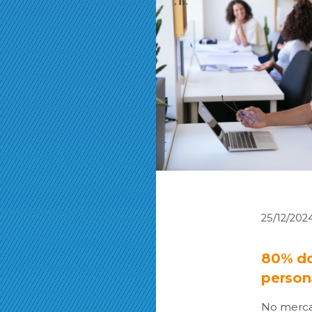
25/12/202
80% do
person
No mercad