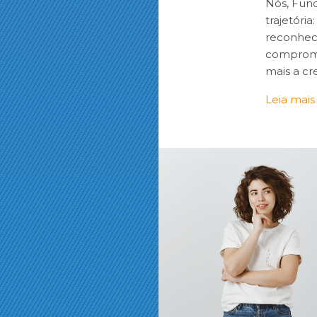
Nós, Fund
trajetóri
reconhec
compromi
mais a cr
Leia mais