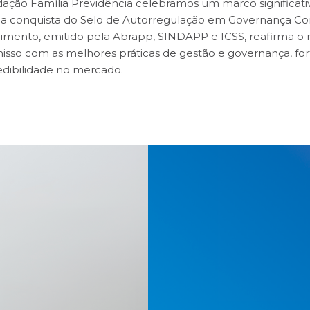
ação Família Previdência celebramos um marco significat
a: a conquista do Selo de Autorregulação em Governança Cor
imento, emitido pela Abrapp, SINDAPP e ICSS, reafirma o 
sso com as melhores práticas de gestão e governança, fo
edibilidade no mercado.