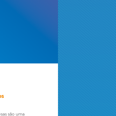
os
esas são uma