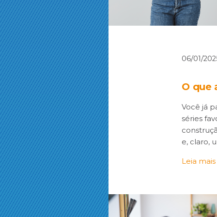
06/01/202
O que 
Você já 
séries fa
construçã
e, claro, 
Leia mais