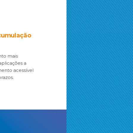
acumulação
nto mais
 aplicações a
mento acessível
prazos.