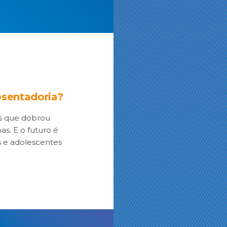
osentadoria?
s que dobrou
as. E o futuro é
s e adolescentes