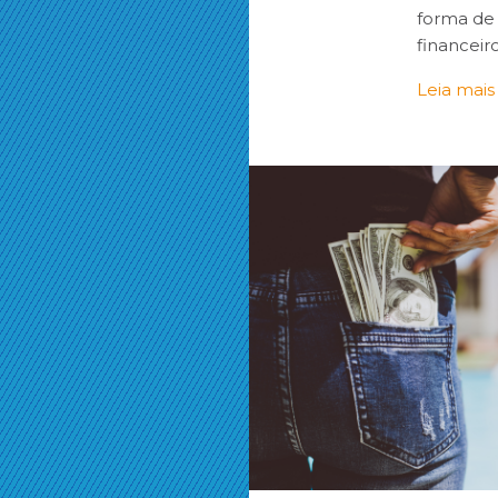
forma de 
financei
Leia mais