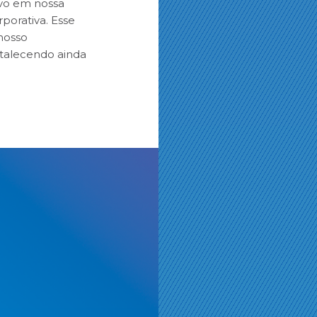
ivo em nossa
porativa. Esse
nosso
rtalecendo ainda