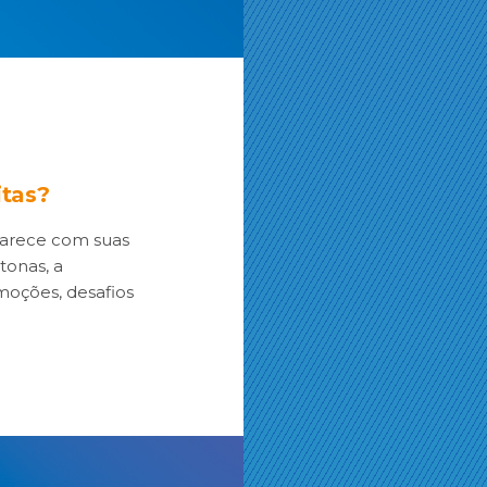
itas?
parece com suas
tonas, a
moções, desafios